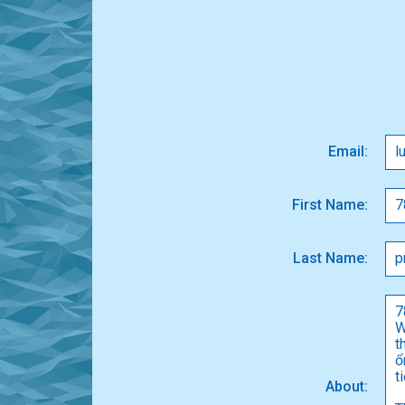
Email:
First Name:
Last Name:
About: