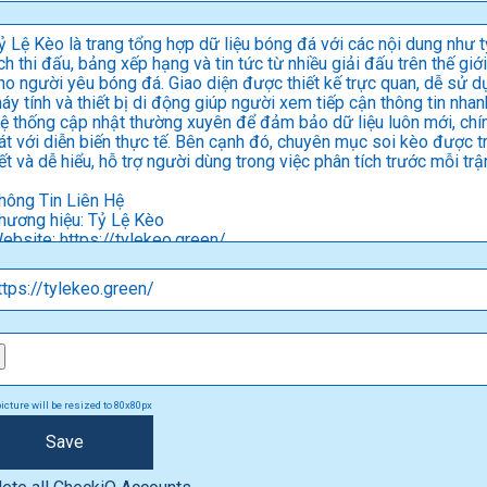
icture will be resized to 80x80px