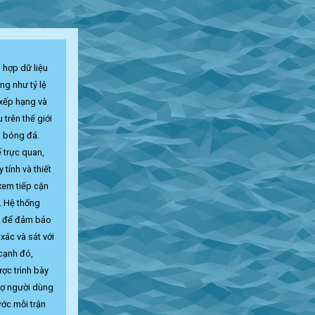
 hợp dữ liệu
ng như tỷ lệ
 xếp hạng và
u trên thế giới
 bóng đá.
ế trực quan,
tính và thiết
xem tiếp cận
. Hệ thống
n để đảm bảo
 xác và sát với
 cạnh đó,
ợc trình bày
trợ người dùng
ước mỗi trận