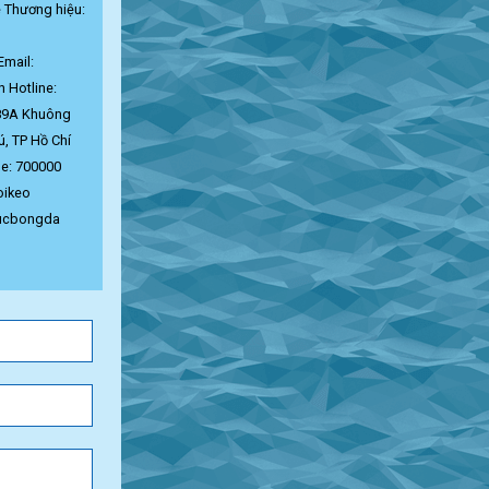
ệ Thương hiệu:
Email:
 Hotline:
 89A Khuông
ú, TP Hồ Chí
e: 700000
oikeo
tucbongda