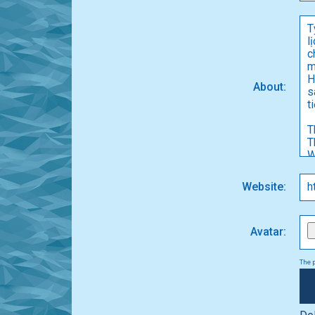
About:
Website:
Avatar:
The p