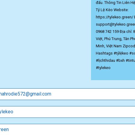
đấu. Thông Tin Liên H
Tỷ Lệ Kèo Website:
https://tylekeo.green/ 
support@tylekeo.green
0968 742 159 Địa chỉ:
Việt, Phú Trung, Tân Ph
Minh, Việt Nam Zipcod
Hashtags #tỷlệkeo #s
#lịchthidau #bxh #tin
#tylekeo