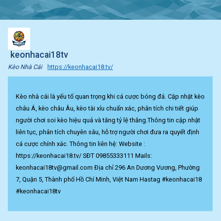
keonhacai18tv
Kèo Nhà Cái
https://keonhacai18.tv/
Kèo nhà cái là yếu tố quan trọng khi cá cược bóng đá. Cập nhật kèo
châu Á, kèo châu Âu, kèo tài xỉu chuẩn xác, phân tích chi tiết giúp
người chơi soi kèo hiệu quả và tăng tỷ lệ thắng.Thông tin cập nhật
liên tục, phân tích chuyên sâu, hỗ trợ người chơi đưa ra quyết định
cá cược chính xác. Thông tin liên hệ: Website :
https://keonhacai18.tv/ SĐT 09855333111 Mails:
keonhacai18tv@gmail.com Địa chỉ 296 An Dương Vương, Phường
7, Quận 5, Thành phố Hồ Chí Minh, Việt Nam Hastag #keonhacai18
#keonhacai18tv