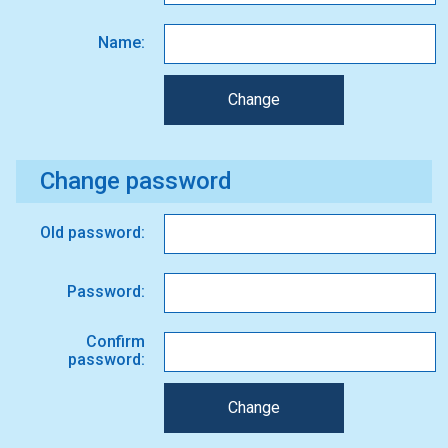
Name:
Change password
Old password:
Password:
Confirm
password: